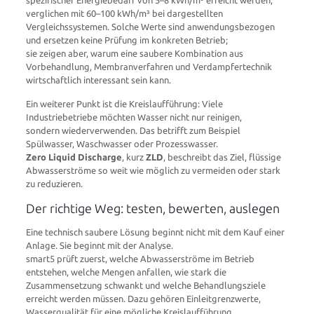
spezifischer Energiebedarf von 5–8 kWh/m³ erreicht werden,
verglichen mit 60–100 kWh/m³ bei dargestellten
Vergleichssystemen. Solche Werte sind anwendungsbezogen
und ersetzen keine Prüfung im konkreten Betrieb;
sie zeigen aber, warum eine saubere Kombination aus
Vorbehandlung, Membranverfahren und Verdampfertechnik
wirtschaftlich interessant sein kann.
Ein weiterer Punkt ist die Kreislaufführung: Viele
Industriebetriebe möchten Wasser nicht nur reinigen,
sondern wiederverwenden. Das betrifft zum Beispiel
Spülwasser, Waschwasser oder Prozesswasser.
Zero Liquid Discharge
, kurz
ZLD
, beschreibt das Ziel, flüssige
Abwasserströme so weit wie möglich zu vermeiden oder stark
zu reduzieren.
Der richtige Weg: testen, bewerten, auslegen
Eine technisch saubere Lösung beginnt nicht mit dem Kauf einer
Anlage. Sie beginnt mit der Analyse.
smart5 prüft zuerst, welche Abwasserströme im Betrieb
entstehen, welche Mengen anfallen, wie stark die
Zusammensetzung schwankt und welche Behandlungsziele
erreicht werden müssen. Dazu gehören Einleitgrenzwerte,
Wasserqualität für eine mögliche Kreislaufführung,